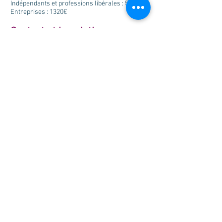
Indépendants et professions libérales : 555€
Entreprises : 1320€
Contact et inscriptions :
Delphine Ferrara -
stephan.crestani.formation@gmail.com
-
06 27 77 69 57
Retour